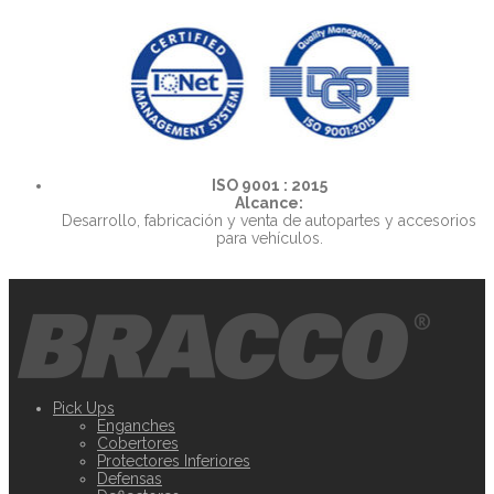
ISO 9001 : 2015
Alcance:
Desarrollo, fabricación y venta de autopartes y accesorios
para vehículos.
Pick Ups
Enganches
Cobertores
Protectores Inferiores
Defensas