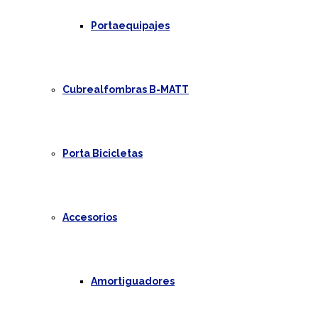
Portaequipajes
Cubrealfombras B-MATT
Porta Bicicletas
Accesorios
Amortiguadores