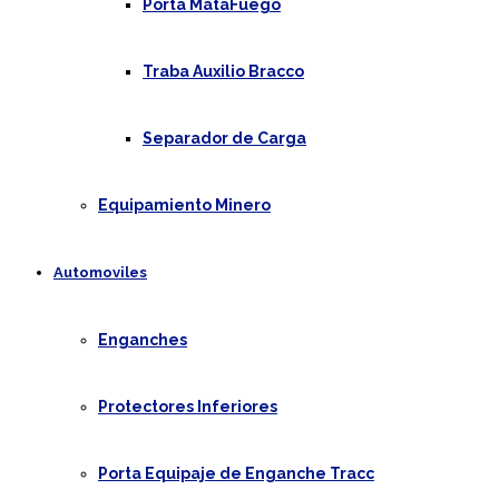
Porta MataFuego
Traba Auxilio Bracco
Separador de Carga
Equipamiento Minero
Automoviles
Enganches
Protectores Inferiores
Porta Equipaje de Enganche Tracc