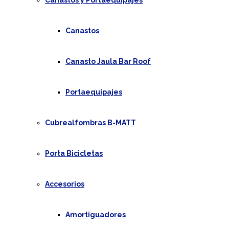
Canastos y Portaequipajes
Canastos
Canasto Jaula Bar Roof
Portaequipajes
Cubrealfombras B-MATT
Porta Bicicletas
Accesorios
Amortiguadores