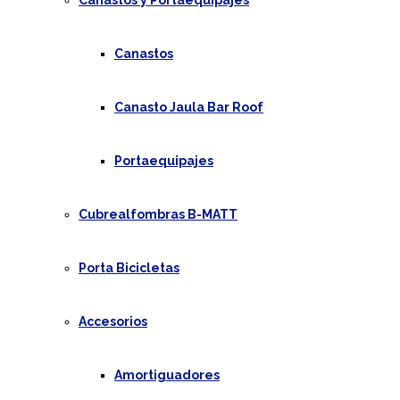
Canastos y Portaequipajes
Canastos
Canasto Jaula Bar Roof
Portaequipajes
Cubrealfombras B-MATT
Porta Bicicletas
Accesorios
Amortiguadores