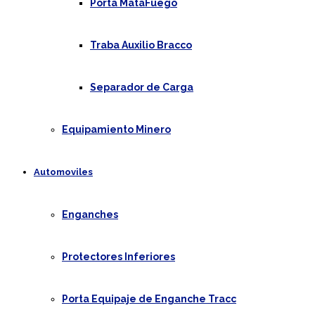
Porta MataFuego
Traba Auxilio Bracco
Separador de Carga
Equipamiento Minero
Automoviles
Enganches
Protectores Inferiores
Porta Equipaje de Enganche Tracc