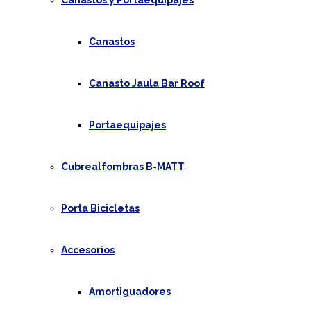
Canastos y Portaequipajes
Canastos
Canasto Jaula Bar Roof
Portaequipajes
Cubrealfombras B-MATT
Porta Bicicletas
Accesorios
Amortiguadores