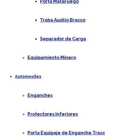
Porta MataFuego
Traba Auxilio Bracco
Separador de Carga
Equipamiento Minero
Automoviles
Enganches
Protectores Inferiores
Porta Equipaje de Enganche Tracc