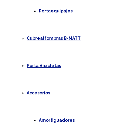
Portaequipajes
Cubrealfombras B-MATT
Porta Bicicletas
Accesorios
Amortiguadores