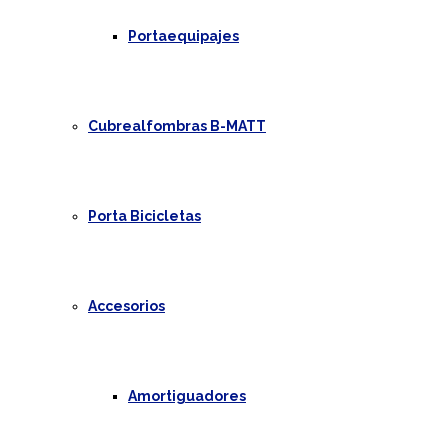
Portaequipajes
Cubrealfombras B-MATT
Porta Bicicletas
Accesorios
Amortiguadores