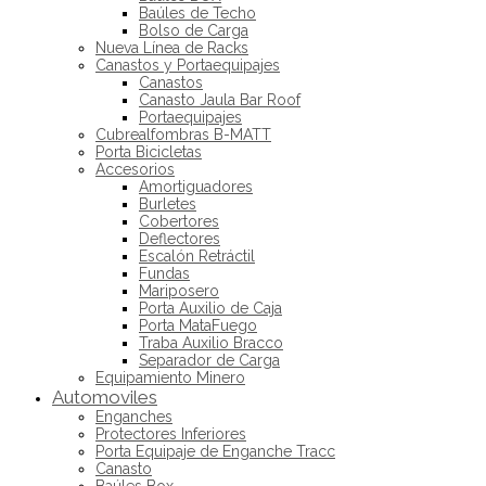
Baúles de Techo
Bolso de Carga
Nueva Línea de Racks
Canastos y Portaequipajes
Canastos
Canasto Jaula Bar Roof
Portaequipajes
Cubrealfombras B-MATT
Porta Bicicletas
Accesorios
Amortiguadores
Burletes
Cobertores
Deflectores
Escalón Retráctil
Fundas
Mariposero
Porta Auxilio de Caja
Porta MataFuego
Traba Auxilio Bracco
Separador de Carga
Equipamiento Minero
Automoviles
Enganches
Protectores Inferiores
Porta Equipaje de Enganche Tracc
Canasto
Baúles Box