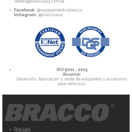
ventas@bracco4x4.com.ar
Facebook:
@equipamientosbracco
Instagram:
@bracco4x4
ISO 9001 : 2015
Alcance:
Desarrollo, fabricación y venta de autopartes y accesorios
para vehículos.
Pick Ups