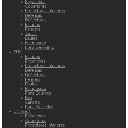
Enganches
Cobertores
Protectores Inferiores
Defensas
Deflectores
Estribos
Fenders
Jaulas
Baules
Mariposero
Lona Geronimo
SUV
Estribos
Enganches
Protectores Inferiores
Defensas
Deflectores
Fenders
Baules
Mariposero
Porta Equipaje
Box
Canasto
Porta Bicicletas
Utilitarios
Enganches
Cobertores
Protectores Inferiores