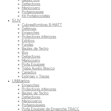
Deflectores
Mariposero
Portaequipaje
Kit Portabicicletas
SUV
Cubrealfombras B-MATT
Defensas
Enganches
Protectores Inferiores
Estribos
Fundas
Baúles de Techo
Box
Deflectores
Mariposero
Porta Equipaje
Traba Auxilio Bracco
Canastos
Eslingas y Tracas
Utilitarios
Enganches
Protectores Inferiores
Baúles de Techo
Deflectores
Mariposeros
Portaequipajes
Porta Equipaje de Enganche TRACC