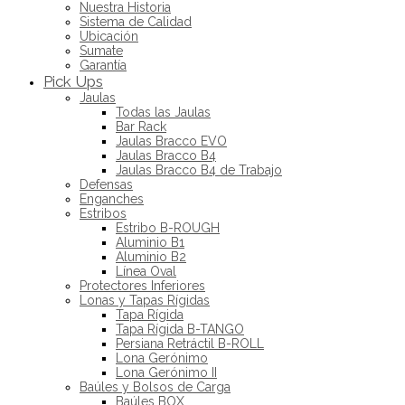
Nuestra Historia
Sistema de Calidad
Ubicación
Sumate
Garantía
Pick Ups
Jaulas
Todas las Jaulas
Bar Rack
Jaulas Bracco EVO
Jaulas Bracco B4
Jaulas Bracco B4 de Trabajo
Defensas
Enganches
Estribos
Estribo B-ROUGH
Aluminio B1
Aluminio B2
Línea Oval
Protectores Inferiores
Lonas y Tapas Rígidas
Tapa Rígida
Tapa Rígida B-TANGO
Persiana Retráctil B-ROLL
Lona Gerónimo
Lona Gerónimo II
Baúles y Bolsos de Carga
Baúles BOX