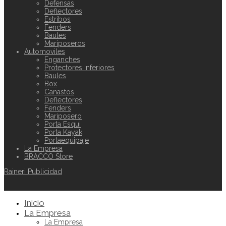
Defensas
Deflectores
Estribos
Fenders
Baules
Mariposeros
Automoviles
Enganches
Protectores Inferiores
Baules
Box
Canastos
Deflectores
Fenders
Mariposero
Porta Esqui
Porta Kayak
Portaequipaje
La Empresa
BRACCO Store
Raineri Publicidad
Inicio
La Empresa
La Empresa