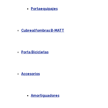
Portaequipajes
Cubrealfombras B-MATT
Porta Bicicletas
Accesorios
Amortiguadores