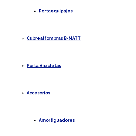
Portaequipajes
Cubrealfombras B-MATT
Porta Bicicletas
Accesorios
Amortiguadores